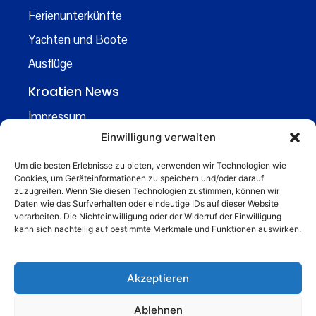
Ferienunterkünfte
Yachten und Boote
Ausflüge
Kroatien News
Impressum
Einwilligung verwalten
Datenschutz
Kontakt
Um die besten Erlebnisse zu bieten, verwenden wir Technologien wie
Cookies, um Geräteinformationen zu speichern und/oder darauf
Über uns
zuzugreifen. Wenn Sie diesen Technologien zustimmen, können wir
Daten wie das Surfverhalten oder eindeutige IDs auf dieser Website
Business
verarbeiten. Die Nichteinwilligung oder der Widerruf der Einwilligung
kann sich nachteilig auf bestimmte Merkmale und Funktionen auswirken.
business@kroatiennews.de
Akzeptieren
Ablehnen