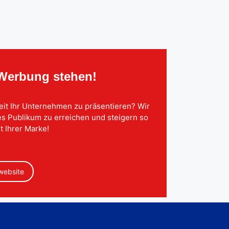
 Werbung stehen!
eit Ihr Unternehmen zu präsentieren? Wir
tes Publikum zu erreichen und steigern so
t Ihrer Marke!
 website