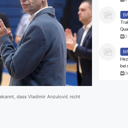
B
Trai
Qua
0
B
Hez
bei
0
ekannt, dass Vladimir Anzulović nicht