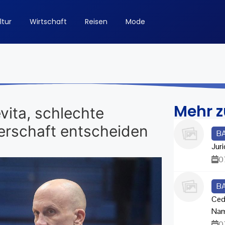
ltur
Wirtschaft
Reisen
Mode
Mehr 
vita, schlechte
terschaft entscheiden
B
Juri
0
B
Ced
Na
0