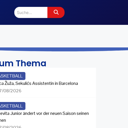
zum Thema
ASKETBALL
ca Žuža, Sekulićs Assistentin in Barcelona
7/08/2026
ASKETBALL
evita Junior ändert vor der neuen Saison seinen
men
7/08/2026