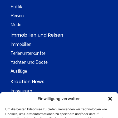
Politik
Reisen
Mode
Immobilien und Reisen
Immobilien
Ferienunterkünfte
Yachten und Boote
Ausflüge
Kroatien News
Impressum
Einwilligung verwalten
Datenschutz
Kontakt
Um die besten Erlebnisse zu bieten, verwenden wir Technologien wie
Cookies, um Geräteinformationen zu speichern und/oder darauf
Über uns