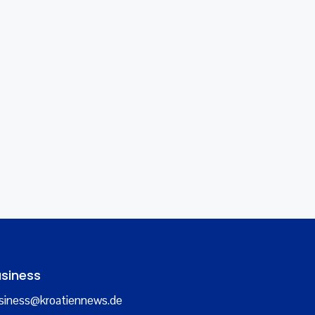
siness
siness@kroatiennews.de