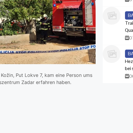
B
Trai
Qua
0
B
Hez
bei
n Kožin, Put Lokve 7, kam eine Person ums
0
szentrum Zadar erfahren haben.