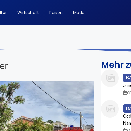
ltur
Wirtschaft
Reisen
Mode
Mehr 
er
B
Juri
0
B
Ced
Na
0