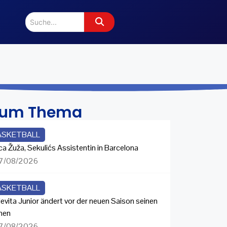
zum Thema
ASKETBALL
ca Žuža, Sekulićs Assistentin in Barcelona
7/08/2026
ASKETBALL
evita Junior ändert vor der neuen Saison seinen
men
7/08/2026