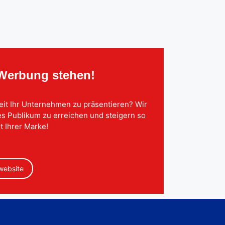
 Werbung stehen!
eit Ihr Unternehmen zu präsentieren? Wir
tes Publikum zu erreichen und steigern so
t Ihrer Marke!
 website