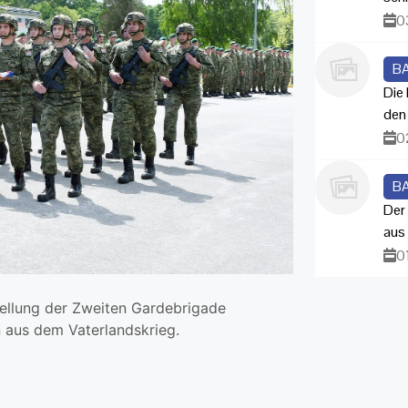
0
B
Die
den
0
B
Der
aus
0
tellung der Zweiten Gardebrigade
n aus dem Vaterlandskrieg.