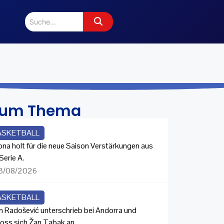
zum Thema
ASKETBALL
ona holt für die neue Saison Verstärkungen aus
Serie A.
3/08/2026
ASKETBALL
n Radošević unterschrieb bei Andorra und
loss sich Žan Tabak an