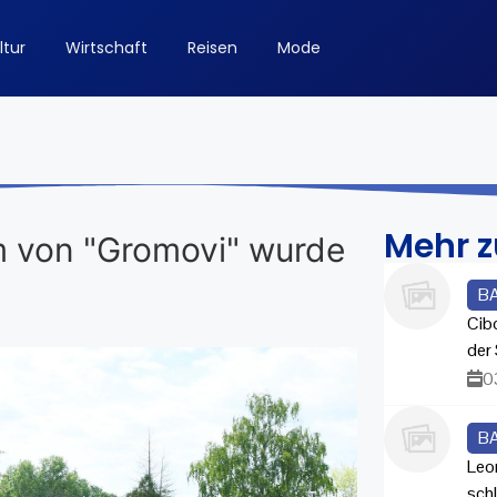
ltur
Wirtschaft
Reisen
Mode
Mehr 
m von "Gromovi" wurde
B
Cib
der 
0
B
Leo
sch