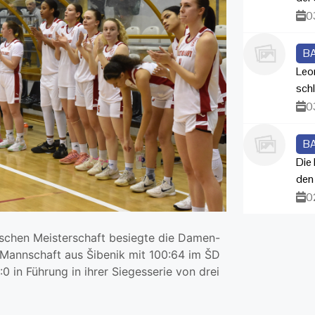
0
B
Leo
sch
0
B
Die
den
0
tischen Meisterschaft besiegte die Damen-
 Mannschaft aus Šibenik mit 100:64 im ŠD
:0 in Führung in ihrer Siegesserie von drei