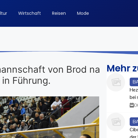
ltur
Wirtschaft
Reisen
Mode
Mehr 
annschaft von Brod na
 in Führung.
B
Hez
bei
0
B
Cib
der 