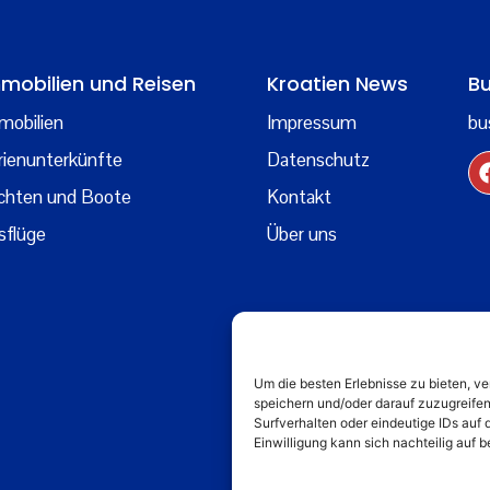
mobilien und Reisen
Kroatien News
Bu
mobilien
Impressum
bu
rienunterkünfte
Datenschutz
chten und Boote
Kontakt
sflüge
Über uns
Um die besten Erlebnisse zu bieten, 
speichern und/oder darauf zuzugreife
Surfverhalten oder eindeutige IDs auf 
Einwilligung kann sich nachteilig auf