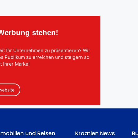
 Werbung stehen!
eit Ihr Unternehmen zu präsentieren? Wir
tes Publikum zu erreichen und steigern so
t Ihrer Marke!
 website
mobilien und Reisen
Kroatien News
Bu