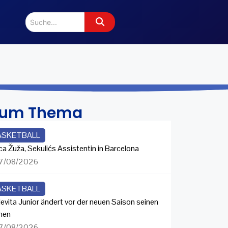
zum Thema
ASKETBALL
ca Žuža, Sekulićs Assistentin in Barcelona
7/08/2026
ASKETBALL
evita Junior ändert vor der neuen Saison seinen
men
7/08/2026