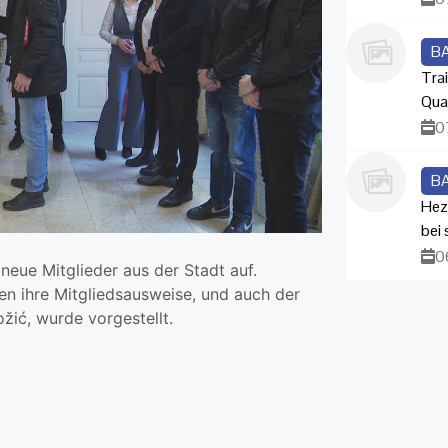
B
Trai
Qua
0
B
Hez
bei
0
eue Mitglieder aus der Stadt auf.
en ihre Mitgliedsausweise, und auch der
žić, wurde vorgestellt.