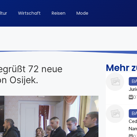
ltur
Wirtschaft
Reisen
Mode
Mehr 
grüßt 72 neue
n Osijek.
B
Juri
0
B
Ced
Na
0