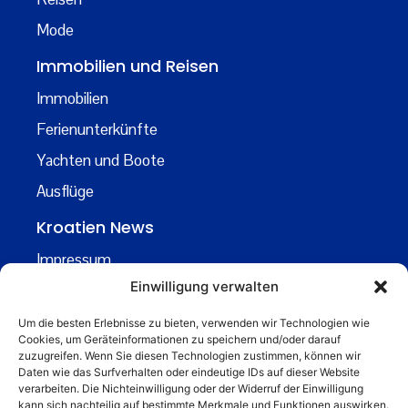
Mode
Immobilien und Reisen
Immobilien
Ferienunterkünfte
Yachten und Boote
Ausflüge
Kroatien News
Impressum
Einwilligung verwalten
Datenschutz
Kontakt
Um die besten Erlebnisse zu bieten, verwenden wir Technologien wie
Cookies, um Geräteinformationen zu speichern und/oder darauf
Über uns
zuzugreifen. Wenn Sie diesen Technologien zustimmen, können wir
Daten wie das Surfverhalten oder eindeutige IDs auf dieser Website
Business
verarbeiten. Die Nichteinwilligung oder der Widerruf der Einwilligung
kann sich nachteilig auf bestimmte Merkmale und Funktionen auswirken.