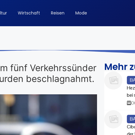
ltur
Wirtschaft
Reisen
Mode
Mehr 
ahm fünf Verkehrssünder
wurden beschlagnahmt.
B
Hez
bei
0
B
Cib
der 