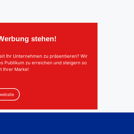
 Werbung stehen!
eit Ihr Unternehmen zu präsentieren? Wir
tes Publikum zu erreichen und steigern so
t Ihrer Marke!
 website