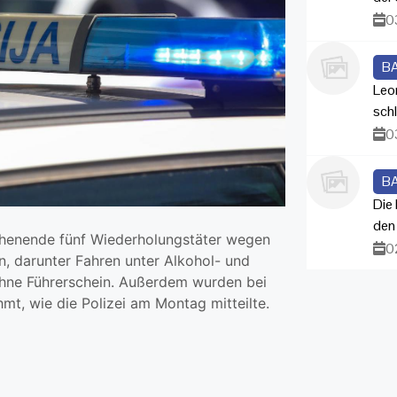
0
B
Leo
sch
0
B
Die
den
chenende fünf Wiederholungstäter wegen
0
 darunter Fahren unter Alkohol- und
ohne Führerschein. Außerdem wurden bei
t, wie die Polizei am Montag mitteilte.