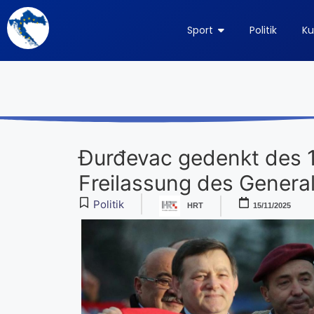
Sport
Politik
Ku
Đurđevac gedenkt des 1
Freilassung des Genera
Politik
HRT
15/11/2025