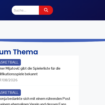
zum Thema
ASKETBALL
ner Mijatović gibt die Spielerliste für die
lifikationsspiele bekannt
7/08/2026
ASKETBALL
onja bedankte sich mit einem rührenden Post
 seinem ehemaligen Verein und dessen Fans.