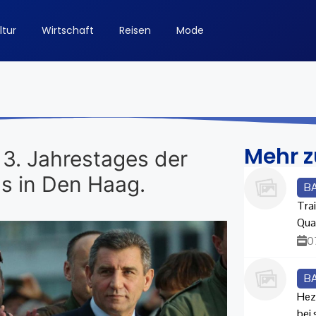
ltur
Wirtschaft
Reisen
Mode
Mehr 
3. Jahrestages der
ls in Den Haag.
B
Trai
Qua
0
B
Hez
bei