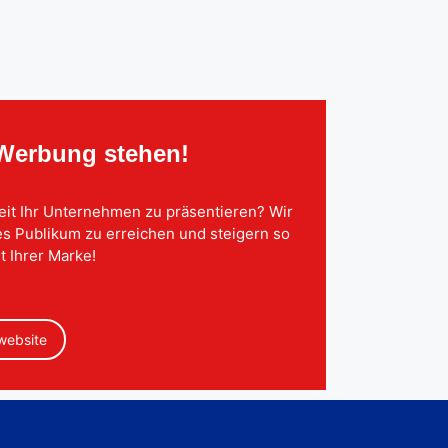
 Werbung stehen!
eit Ihr Unternehmen zu präsentieren? Wir
tes Publikum zu erreichen und steigern so
t Ihrer Marke!
 website