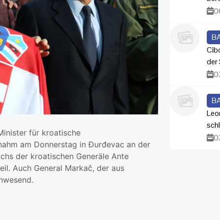
0
B
Cib
der 
0
B
Leo
sch
inister für kroatische
0
nahm am Donnerstag in Đurđevac an der
uchs der kroatischen Generäle Ante
il. Auch General Markač, der aus
anwesend.