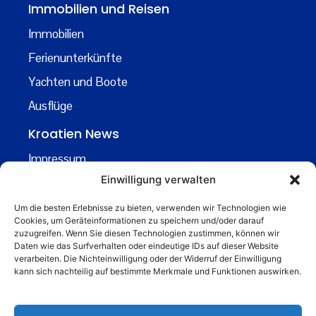
Immobilien und Reisen
Immobilien
Ferienunterkünfte
Yachten und Boote
Ausflüge
Kroatien News
Impressum
Einwilligung verwalten
Datenschutz
Kontakt
Um die besten Erlebnisse zu bieten, verwenden wir Technologien wie
Cookies, um Geräteinformationen zu speichern und/oder darauf
Über uns
zuzugreifen. Wenn Sie diesen Technologien zustimmen, können wir
Daten wie das Surfverhalten oder eindeutige IDs auf dieser Website
Business
verarbeiten. Die Nichteinwilligung oder der Widerruf der Einwilligung
kann sich nachteilig auf bestimmte Merkmale und Funktionen auswirken.
business@kroatiennews.de