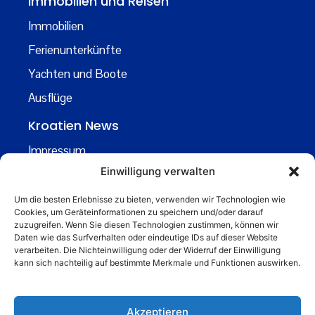
Immobilien und Reisen
Immobilien
Ferienunterkünfte
Yachten und Boote
Ausflüge
Kroatien News
Impressum
Einwilligung verwalten
Datenschutz
Kontakt
Um die besten Erlebnisse zu bieten, verwenden wir Technologien wie
Cookies, um Geräteinformationen zu speichern und/oder darauf
Über uns
zuzugreifen. Wenn Sie diesen Technologien zustimmen, können wir
Daten wie das Surfverhalten oder eindeutige IDs auf dieser Website
Business
verarbeiten. Die Nichteinwilligung oder der Widerruf der Einwilligung
kann sich nachteilig auf bestimmte Merkmale und Funktionen auswirken.
business@kroatiennews.de
Akzeptieren