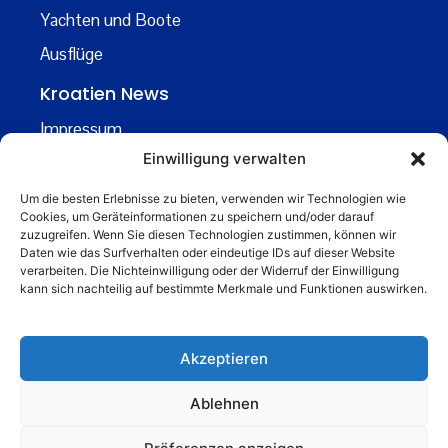
Yachten und Boote
Ausflüge
Kroatien News
Impressum
Einwilligung verwalten
Datenschutz
Kontakt
Um die besten Erlebnisse zu bieten, verwenden wir Technologien wie
Cookies, um Geräteinformationen zu speichern und/oder darauf
Über uns
zuzugreifen. Wenn Sie diesen Technologien zustimmen, können wir
Daten wie das Surfverhalten oder eindeutige IDs auf dieser Website
Business
verarbeiten. Die Nichteinwilligung oder der Widerruf der Einwilligung
kann sich nachteilig auf bestimmte Merkmale und Funktionen auswirken.
business@kroatiennews.de
Akzeptieren
Ablehnen
© 2024 Kroatien News