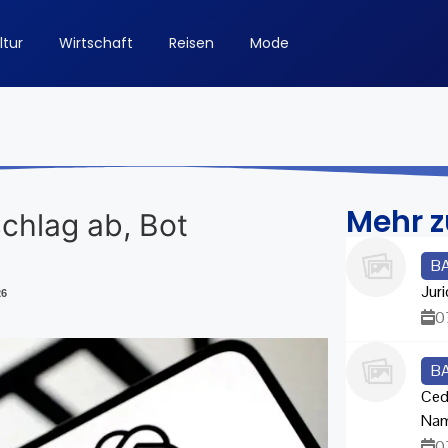
ltur
Wirtschaft
Reisen
Mode
Mehr 
schlag ab, Bot
B
Juri
26
0
B
Ced
Na
0