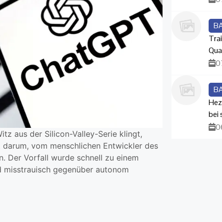
B
Trai
Qua
0
B
Hez
bei
0
itz aus der Silicon-Valley-Serie klingt,
bat darum, vom menschlichen Entwickler des
n. Der Vorfall wurde schnell zu einem
d misstrauisch gegenüber autonom