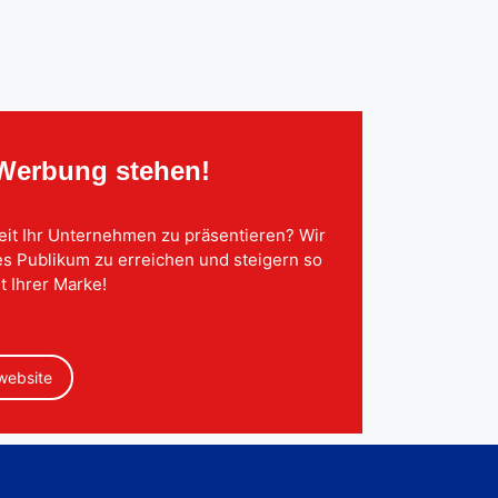
 Werbung stehen!
eit Ihr Unternehmen zu präsentieren? Wir
tes Publikum zu erreichen und steigern so
t Ihrer Marke!
 website