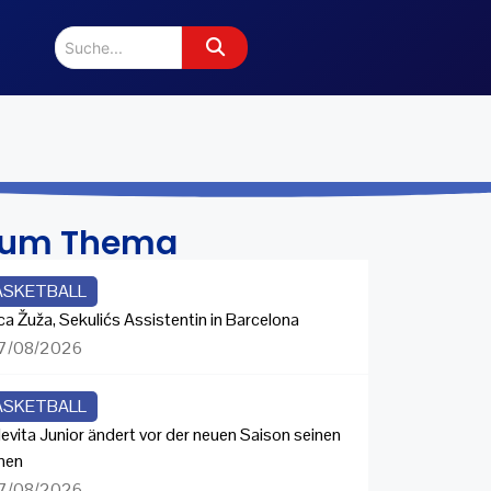
zum Thema
ASKETBALL
ca Žuža, Sekulićs Assistentin in Barcelona
7/08/2026
ASKETBALL
evita Junior ändert vor der neuen Saison seinen
men
7/08/2026