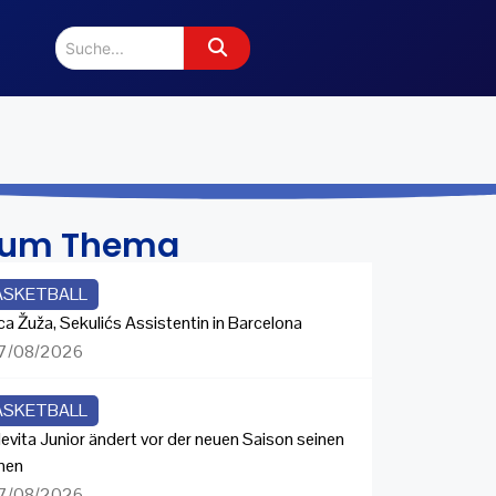
zum Thema
ASKETBALL
ca Žuža, Sekulićs Assistentin in Barcelona
7/08/2026
ASKETBALL
evita Junior ändert vor der neuen Saison seinen
men
7/08/2026