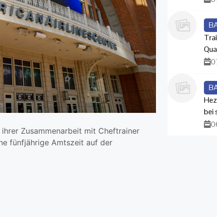
B
Trai
Qua
0
B
Hez
bei
0
 ihrer Zusammenarbeit mit Cheftrainer
e fünfjährige Amtszeit auf der