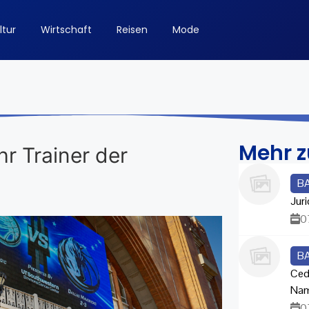
ltur
Wirtschaft
Reisen
Mode
Mehr 
hr Trainer der
B
Juri
0
B
Ced
Na
0