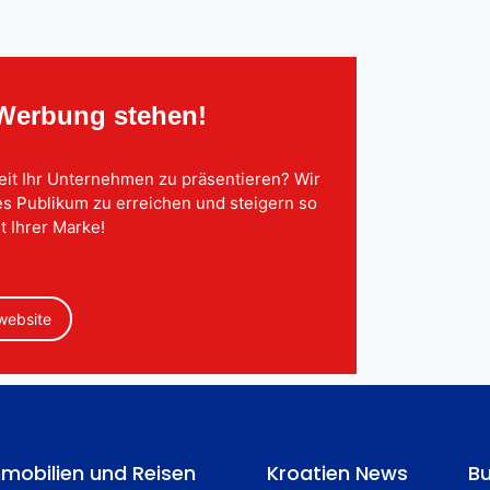
 Werbung stehen!
eit Ihr Unternehmen zu präsentieren? Wir
tes Publikum zu erreichen und steigern so
t Ihrer Marke!
 website
mobilien und Reisen
Kroatien News
Bu