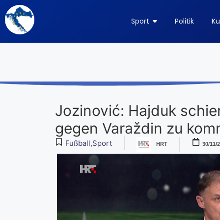
Sport
Politik
Ku
Jozinović: Hajduk schie
gegen Varaždin zu ko
Fußball
,
Sport
HRT
30/11/