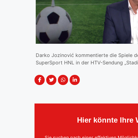
Darko Jozinović kommentierte die Spiele de
SuperSport HNL in der HTV-Sendung „Stadi
Hier könnte Ihre
Sie suchen nach einer effektiven Möglichk