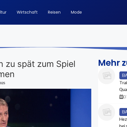
ltur
Wirtschaft
Reisen
Mode
Mehr 
n zu spät zum Spiel
mmen
B
Trai
2025
Qua
0
B
Hez
bei