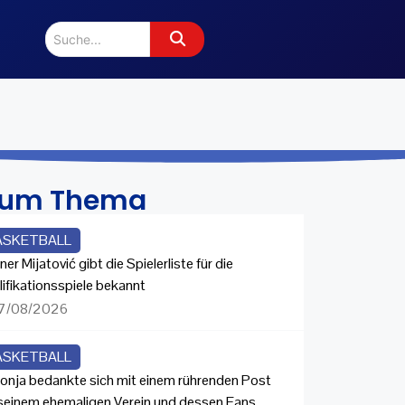
zum Thema
ASKETBALL
ner Mijatović gibt die Spielerliste für die
lifikationsspiele bekannt
7/08/2026
ASKETBALL
onja bedankte sich mit einem rührenden Post
 seinem ehemaligen Verein und dessen Fans.