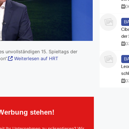
0
B
Cib
der 
0
s unvollständigen 15. Spieltags der
on“.
Weiterlesen auf HRT
B
Leo
sch
0
 Werbung stehen!
eit Ihr Unternehmen zu präsentieren? Wir