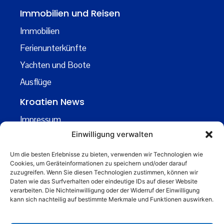
Immobilien und Reisen
Immobilien
Ferienunterkünfte
Yachten und Boote
Ausflüge
Kroatien News
Impressum
Einwilligung verwalten
Datenschutz
Kontakt
Um die besten Erlebnisse zu bieten, verwenden wir Technologien wie
Cookies, um Geräteinformationen zu speichern und/oder darauf
Über uns
zuzugreifen. Wenn Sie diesen Technologien zustimmen, können wir
Daten wie das Surfverhalten oder eindeutige IDs auf dieser Website
Business
verarbeiten. Die Nichteinwilligung oder der Widerruf der Einwilligung
kann sich nachteilig auf bestimmte Merkmale und Funktionen auswirken.
business@kroatiennews.de