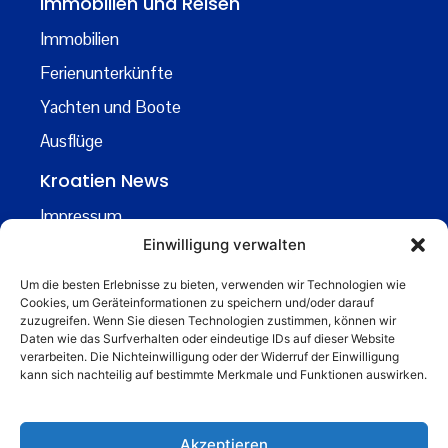
Immobilien und Reisen
Immobilien
Ferienunterkünfte
Yachten und Boote
Ausflüge
Kroatien News
Impressum
Einwilligung verwalten
Datenschutz
Kontakt
Um die besten Erlebnisse zu bieten, verwenden wir Technologien wie
Cookies, um Geräteinformationen zu speichern und/oder darauf
Über uns
zuzugreifen. Wenn Sie diesen Technologien zustimmen, können wir
Daten wie das Surfverhalten oder eindeutige IDs auf dieser Website
Business
verarbeiten. Die Nichteinwilligung oder der Widerruf der Einwilligung
kann sich nachteilig auf bestimmte Merkmale und Funktionen auswirken.
business@kroatiennews.de
Akzeptieren