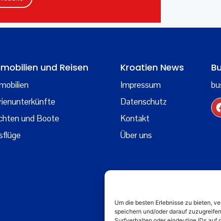
mobilien und Reisen
Kroatien News
Bu
mobilien
Impressum
bu
rienunterkünfte
Datenschutz
chten und Boote
Kontakt
sflüge
Über uns
Um die besten Erlebnisse zu bieten, 
speichern und/oder darauf zuzugreife
Surfverhalten oder eindeutige IDs auf 