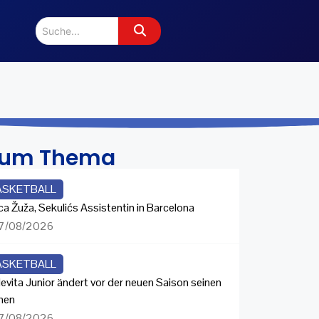
zum Thema
ASKETBALL
ca Žuža, Sekulićs Assistentin in Barcelona
7/08/2026
ASKETBALL
evita Junior ändert vor der neuen Saison seinen
men
7/08/2026