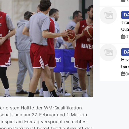
B
Trai
Qua
0
B
Hez
bei
0
er ersten Hälfte der WM-Qualifikation
nschaft nun am 27. Februar und 1. März in
mspiel am Freitag verspricht ein echtes
on in Dražen ist bereit für die Ankunft des