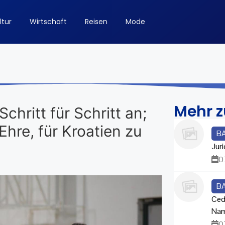
ltur
Wirtschaft
Reisen
Mode
Mehr 
chritt für Schritt an;
Ehre, für Kroatien zu
B
Juri
0
B
Ced
Na
0