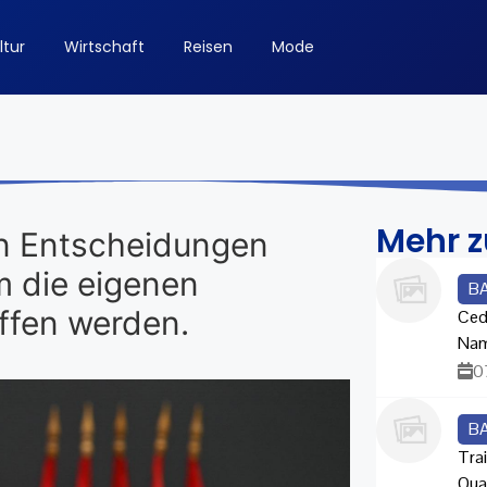
ltur
Wirtschaft
Reisen
Mode
Mehr 
en Entscheidungen
m die eigenen
B
ffen werden.
Ced
Na
0
B
Trai
Qua