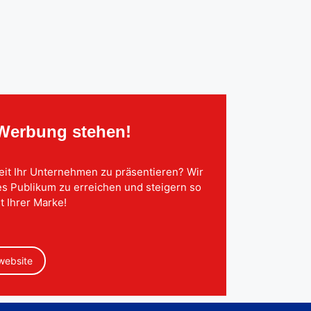
 Werbung stehen!
eit Ihr Unternehmen zu präsentieren? Wir
tes Publikum zu erreichen und steigern so
t Ihrer Marke!
 website