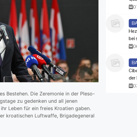
0
B
Hez
bei
0
B
Cib
der 
0
iges Bestehen. Die Zeremonie in der Pleso-
egstage zu gedenken und all jenen
ihr Leben für ein freies Kroatien gaben.
der kroatischen Luftwaffe, Brigadegeneral