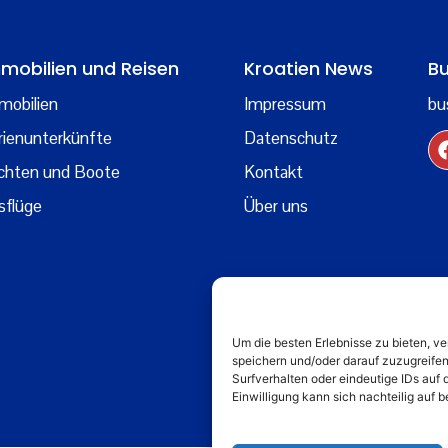
mobilien und Reisen
Kroatien News
Bu
mobilien
Impressum
bu
rienunterkünfte
Datenschutz
chten und Boote
Kontakt
sflüge
Über uns
Um die besten Erlebnisse zu bieten, 
speichern und/oder darauf zuzugreife
Surfverhalten oder eindeutige IDs auf 
Einwilligung kann sich nachteilig auf