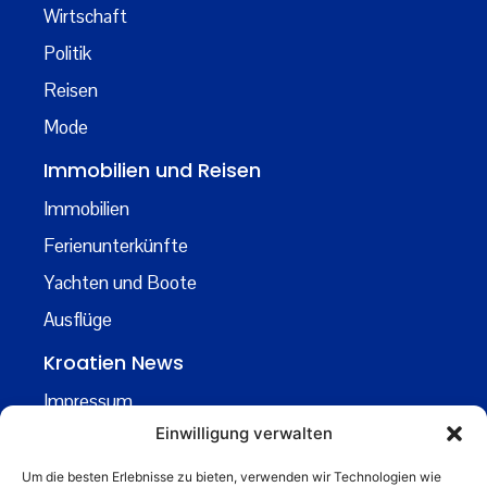
Wirtschaft
Politik
Reisen
Mode
Immobilien und Reisen
Immobilien
Ferienunterkünfte
Yachten und Boote
Ausflüge
Kroatien News
Impressum
Einwilligung verwalten
Datenschutz
Kontakt
Um die besten Erlebnisse zu bieten, verwenden wir Technologien wie