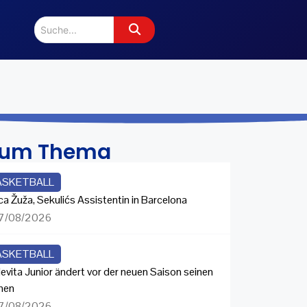
zum Thema
ASKETBALL
ca Žuža, Sekulićs Assistentin in Barcelona
7/08/2026
ASKETBALL
evita Junior ändert vor der neuen Saison seinen
men
7/08/2026