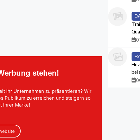
B
Trai
Qua
0
B
Hez
bei
 Werbung stehen!
0
eit Ihr Unternehmen zu präsentieren? Wir
tes Publikum zu erreichen und steigern so
t Ihrer Marke!
 website