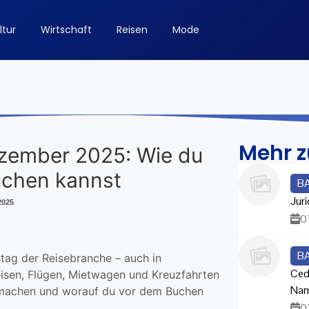
ltur
Wirtschaft
Reisen
Mode
Mehr 
ezember 2025: Wie du
uchen kannst
B
Juri
2025
0
B
stag der Reisebranche – auch in
Ced
eisen, Flügen, Mietwagen und Kreuzfahrten
Na
tmachen und worauf du vor dem Buchen
0