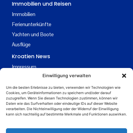
Immobilien und Reisen
Immobilien
Ferienunterkünfte
Yachten und Boote
Ausflüge
Kroatien News
Impressum
Einwilligung verwalten
Datenschutz
Kontakt
Um die besten Erlebnisse zu bieten, verwenden wir Technologien wie
Cookies, um Geräteinformationen zu speichern und/oder darauf
Über uns
zuzugreifen. Wenn Sie diesen Technologien zustimmen, können wir
Daten wie das Surfverhalten oder eindeutige IDs auf dieser Website
Business
verarbeiten. Die Nichteinwilligung oder der Widerruf der Einwilligung
kann sich nachteilig auf bestimmte Merkmale und Funktionen auswirken.
business@kroatiennews.de