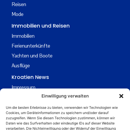
Reisen
Mode
Immobilien und Reisen
Immobilien
Ferienunterkünfte
Yachten und Boote
Ausflüge
Kroatien News
Impressum
Einwilligung verwalten
Datenschutz
Kontakt
Um die besten Erlebnisse zu bieten, verwenden wir Technologien wie
Cookies, um Geräteinformationen zu speichern und/oder darauf
Über uns
zuzugreifen. Wenn Sie diesen Technologien zustimmen, können wir
Daten wie das Surfverhalten oder eindeutige IDs auf dieser Website
Business
verarbeiten. Die Nichteinwilligung oder der Widerruf der Einwilligung