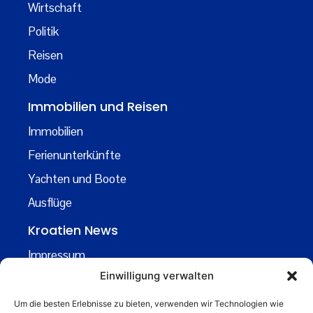
Wirtschaft
Politik
Reisen
Mode
Immobilien und Reisen
Immobilien
Ferienunterkünfte
Yachten und Boote
Ausflüge
Kroatien News
Impressum
Einwilligung verwalten
Datenschutz
Kontakt
Um die besten Erlebnisse zu bieten, verwenden wir Technologien wie