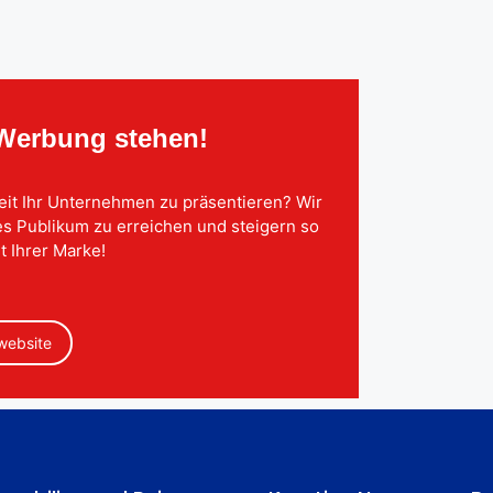
 Werbung stehen!
eit Ihr Unternehmen zu präsentieren? Wir
tes Publikum zu erreichen und steigern so
t Ihrer Marke!
 website