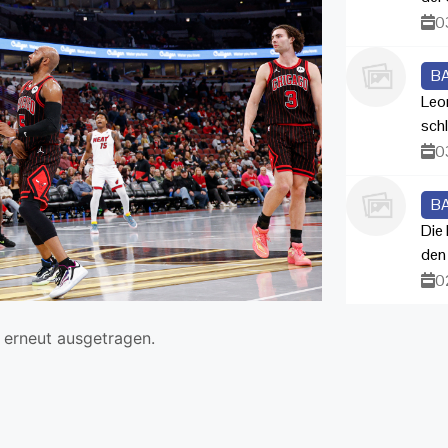
0
B
Leo
sch
0
B
Die
den
0
erneut ausgetragen.