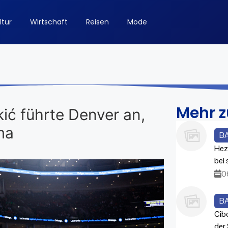
ltur
Wirtschaft
Reisen
Mode
Mehr 
ić führte Denver an,
ma
B
Hez
bei
0
B
Cib
der 