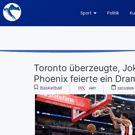
Sport
Politik
Ku
Toronto überzeugte, Jok
Phoenix feierte ein Dra
Basketball
HRT
22/11/2025