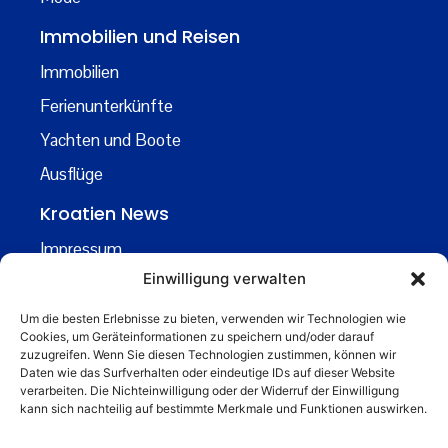
Immobilien und Reisen
Immobilien
Ferienunterkünfte
Yachten und Boote
Ausflüge
Kroatien News
Impressum
Einwilligung verwalten
Datenschutz
Kontakt
Um die besten Erlebnisse zu bieten, verwenden wir Technologien wie
Cookies, um Geräteinformationen zu speichern und/oder darauf
Über uns
zuzugreifen. Wenn Sie diesen Technologien zustimmen, können wir
Daten wie das Surfverhalten oder eindeutige IDs auf dieser Website
Business
verarbeiten. Die Nichteinwilligung oder der Widerruf der Einwilligung
kann sich nachteilig auf bestimmte Merkmale und Funktionen auswirken.
business@kroatiennews.de