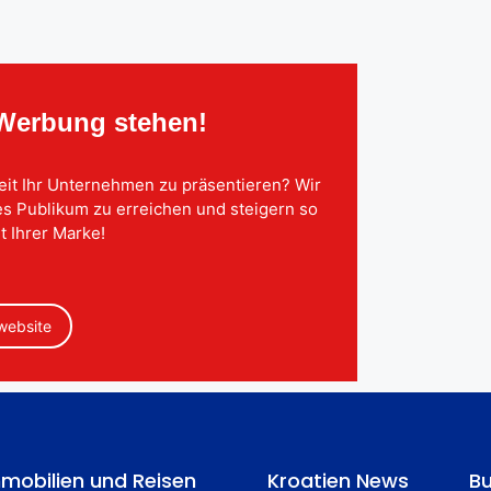
 Werbung stehen!
eit Ihr Unternehmen zu präsentieren? Wir
tes Publikum zu erreichen und steigern so
t Ihrer Marke!
 website
mobilien und Reisen
Kroatien News
Bu