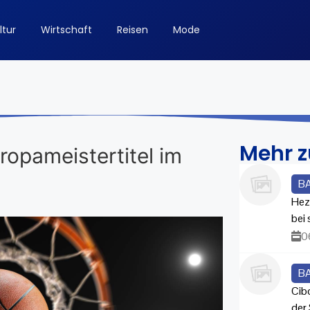
ltur
Wirtschaft
Reisen
Mode
Mehr 
ropameistertitel im
B
Hez
bei
0
B
Cib
der 