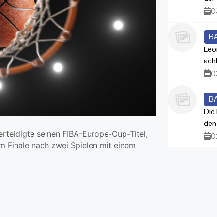
0
B
Leo
sch
0
B
Die
den
erteidigte seinen FIBA-Europe-Cup-Titel,
0
m Finale nach zwei Spielen mit einem