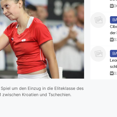
0
B
Cib
der 
0
B
Leo
sch
0
Spiel um den Einzug in die Eliteklasse des
1:1 zwischen Kroatien und Tschechien.