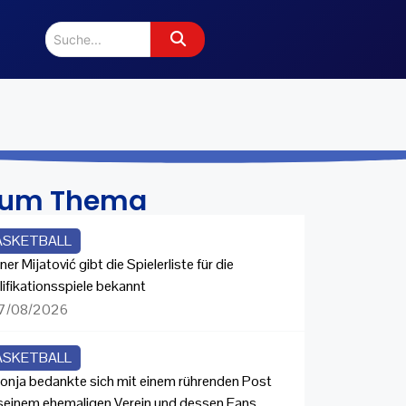
zum Thema
ASKETBALL
ner Mijatović gibt die Spielerliste für die
lifikationsspiele bekannt
7/08/2026
ASKETBALL
onja bedankte sich mit einem rührenden Post
 seinem ehemaligen Verein und dessen Fans.