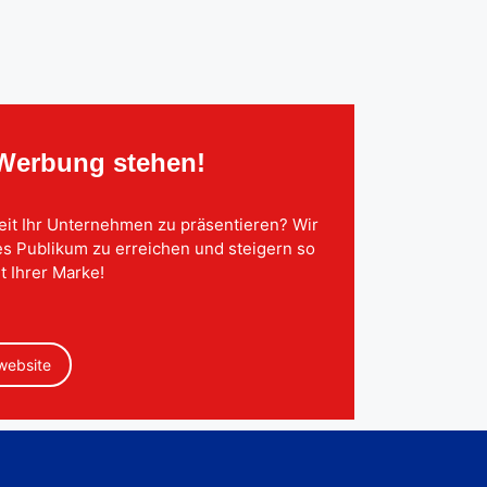
 Werbung stehen!
eit Ihr Unternehmen zu präsentieren? Wir
tes Publikum zu erreichen und steigern so
t Ihrer Marke!
 website