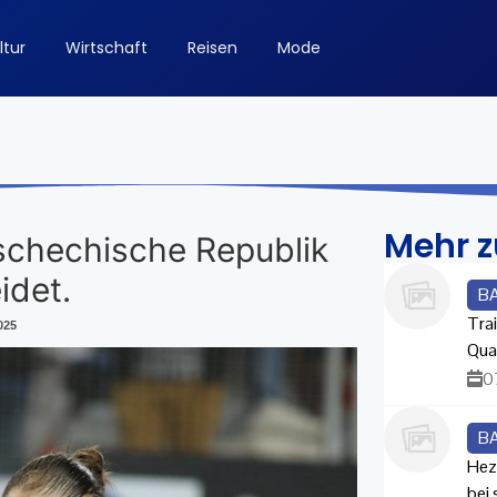
ltur
Wirtschaft
Reisen
Mode
Mehr 
Tschechische Republik
idet.
B
Trai
025
Qua
0
B
Hez
bei