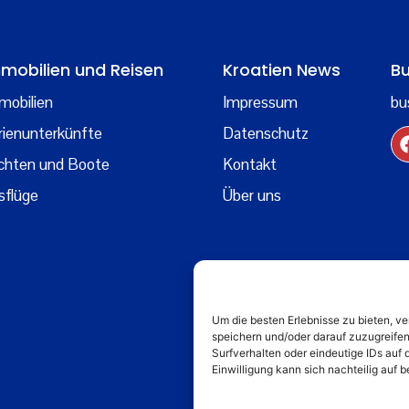
mobilien und Reisen
Kroatien News
Bu
mobilien
Impressum
bu
rienunterkünfte
Datenschutz
chten und Boote
Kontakt
sflüge
Über uns
Um die besten Erlebnisse zu bieten, 
speichern und/oder darauf zuzugreife
Surfverhalten oder eindeutige IDs auf 
Einwilligung kann sich nachteilig auf