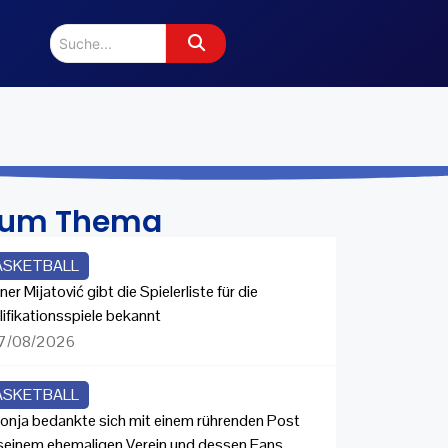
zum Thema
ASKETBALL
ner Mijatović gibt die Spielerliste für die
lifikationsspiele bekannt
7/08/2026
ASKETBALL
onja bedankte sich mit einem rührenden Post
 seinem ehemaligen Verein und dessen Fans.