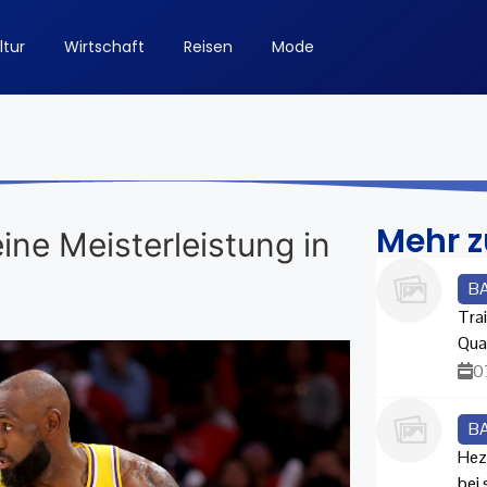
ltur
Wirtschaft
Reisen
Mode
Mehr 
eine Meisterleistung in
B
Trai
Qua
0
B
Hez
bei