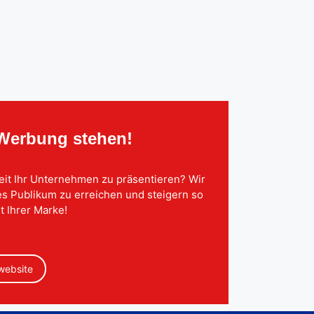
 Werbung stehen!
eit Ihr Unternehmen zu präsentieren? Wir
tes Publikum zu erreichen und steigern so
t Ihrer Marke!
 website