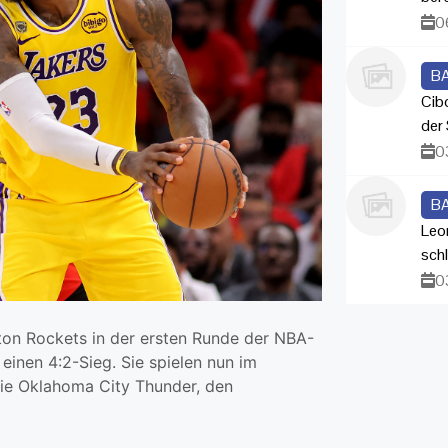
0
B
Cib
der 
0
B
Leo
sch
0
ton Rockets in der ersten Runde der NBA-
 einen 4:2-Sieg. Sie spielen nun im
ie Oklahoma City Thunder, den