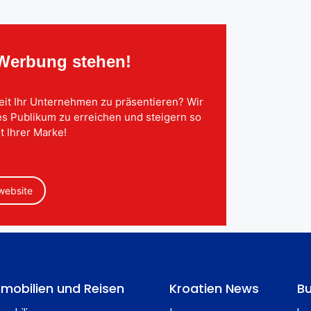
 Werbung stehen!
eit Ihr Unternehmen zu präsentieren? Wir
tes Publikum zu erreichen und steigern so
t Ihrer Marke!
 website
mobilien und Reisen
Kroatien News
Bu