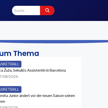
zum Thema
ASKETBALL
ca Žuža, Sekulićs Assistentin in Barcelona
7/08/2026
ASKETBALL
evita Junior ändert vor der neuen Saison seinen
men
7/08/2026