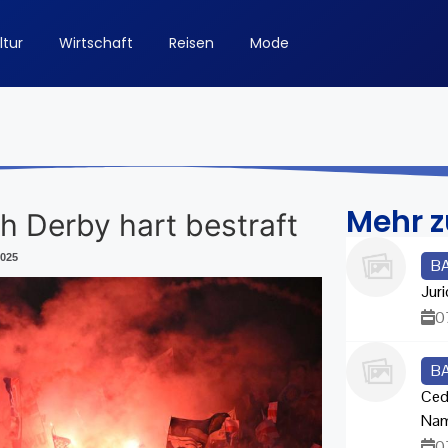
ltur
Wirtschaft
Reisen
Mode
Mehr 
 Derby hart bestraft
2025
B
Juri
0
B
Ced
Na
0