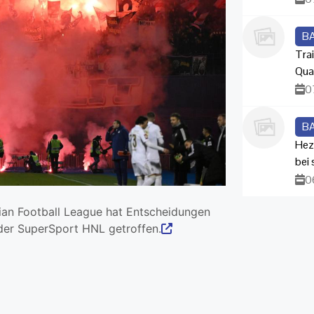
B
Trai
Qua
0
B
Hez
bei
0
tian Football League hat Entscheidungen
g der SuperSport HNL getroffen.