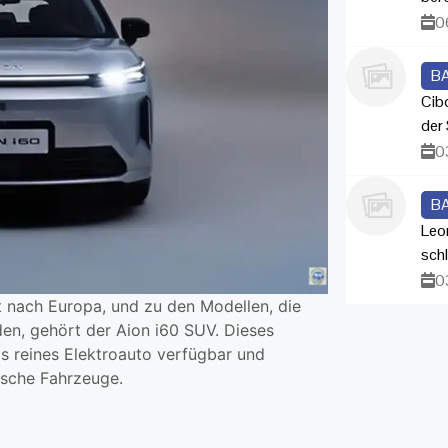
0
B
Cib
der 
0
B
Leo
sch
0
 nach Europa, und zu den Modellen, die
den, gehört der Aion i60 SUV. Dieses
als reines Elektroauto verfügbar und
ische Fahrzeuge.