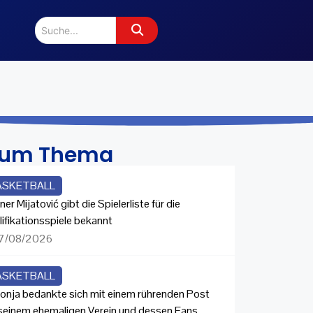
zum Thema
ASKETBALL
ner Mijatović gibt die Spielerliste für die
lifikationsspiele bekannt
7/08/2026
ASKETBALL
onja bedankte sich mit einem rührenden Post
 seinem ehemaligen Verein und dessen Fans.