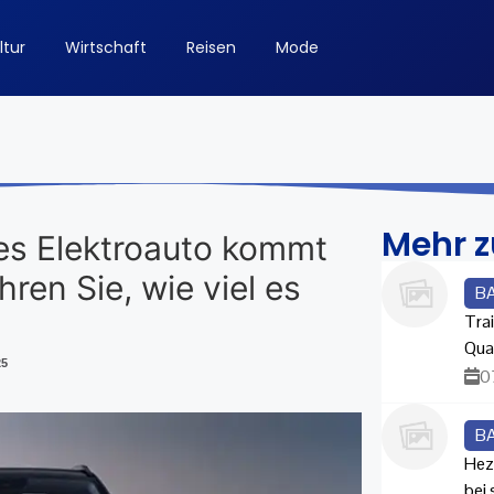
ltur
Wirtschaft
Reisen
Mode
Mehr 
hes Elektroauto kommt
hren Sie, wie viel es
B
Trai
Qua
25
0
B
Hez
bei