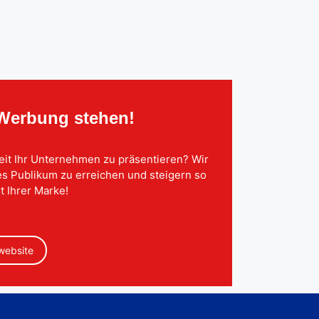
 Werbung stehen!
eit Ihr Unternehmen zu präsentieren? Wir
tes Publikum zu erreichen und steigern so
t Ihrer Marke!
 website