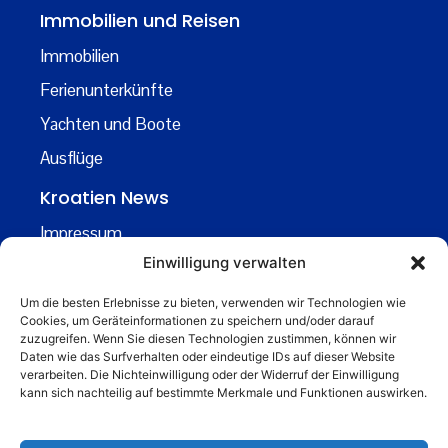
Immobilien und Reisen
Immobilien
Ferienunterkünfte
Yachten und Boote
Ausflüge
Kroatien News
Impressum
Einwilligung verwalten
Datenschutz
Kontakt
Um die besten Erlebnisse zu bieten, verwenden wir Technologien wie
Cookies, um Geräteinformationen zu speichern und/oder darauf
Über uns
zuzugreifen. Wenn Sie diesen Technologien zustimmen, können wir
Daten wie das Surfverhalten oder eindeutige IDs auf dieser Website
Business
verarbeiten. Die Nichteinwilligung oder der Widerruf der Einwilligung
kann sich nachteilig auf bestimmte Merkmale und Funktionen auswirken.
business@kroatiennews.de