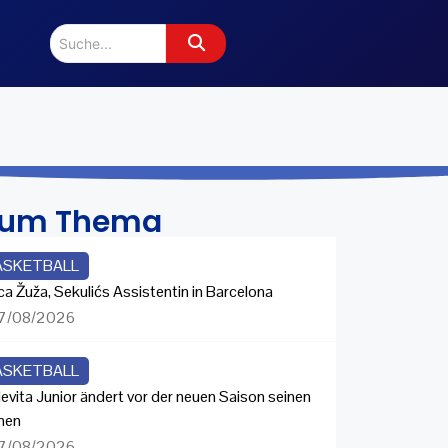
zum Thema
ASKETBALL
ca Žuža, Sekulićs Assistentin in Barcelona
7/08/2026
ASKETBALL
evita Junior ändert vor der neuen Saison seinen
men
7/08/2026