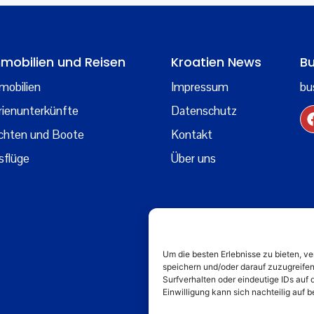
mobilien und Reisen
Kroatien News
Bu
mobilien
Impressum
bu
rienunterkünfte
Datenschutz
chten und Boote
Kontakt
sflüge
Über uns
Um die besten Erlebnisse zu bieten, 
speichern und/oder darauf zuzugreife
Surfverhalten oder eindeutige IDs auf 
Einwilligung kann sich nachteilig auf