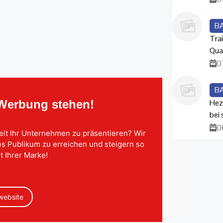
B
Trai
Qua
0
B
Hez
 Werbung stehen!
bei
0
eit Ihr Unternehmen zu präsentieren? Wir
tes Publikum zu erreichen und steigern so
t Ihrer Marke!
 website