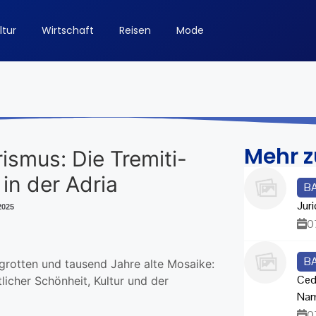
ltur
Wirtschaft
Reisen
Mode
Mehr 
ismus: Die Tremiti-
 in der Adria
B
Juri
2025
0
B
rgrotten und tausend Jahre alte Mosaike:
Ced
licher Schönheit, Kultur und der
Na
0