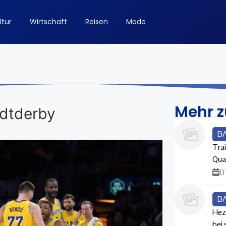
ltur
Wirtschaft
Reisen
Mode
Mehr 
adtderby
B
Trai
Qua
0
B
Hez
bei