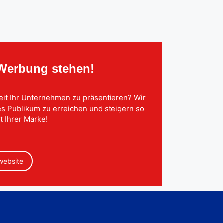
 Werbung stehen!
eit Ihr Unternehmen zu präsentieren? Wir
tes Publikum zu erreichen und steigern so
t Ihrer Marke!
 website