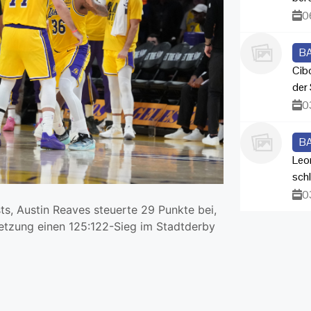
0
B
Cib
der 
0
B
Leo
sch
0
ts, Austin Reaves steuerte 29 Punkte bei,
setzung einen 125:122-Sieg im Stadtderby