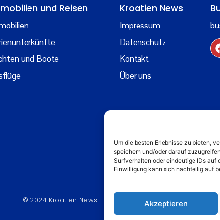
mobilien und Reisen
Kroatien News
Bu
mobilien
Impressum
bu
rienunterkünfte
Datenschutz
chten und Boote
Kontakt
sflüge
Über uns
Um die besten Erlebnisse zu bieten, 
speichern und/oder darauf zuzugreife
Surfverhalten oder eindeutige IDs auf 
Einwilligung kann sich nachteilig auf
© 2024 Kroatien News
Akzeptieren