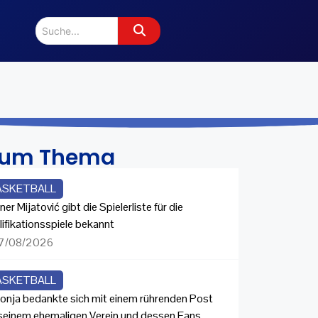
zum Thema
ASKETBALL
ner Mijatović gibt die Spielerliste für die
lifikationsspiele bekannt
7/08/2026
ASKETBALL
onja bedankte sich mit einem rührenden Post
 seinem ehemaligen Verein und dessen Fans.