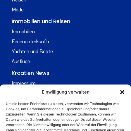
Mode
Immobilien und Reisen
Immobilien
Ferienunterkünfte
Yachten und Boote
Ausflüge
Kroatien News
Impressum
Einwilligung verwalten
Datenschutz
Kontakt
Um die besten Erlebnisse zu bieten, verwenden wir Technologien wie
Cookies, um Geräteinformationen zu speichern und/oder darauf
Über uns
zuzugreifen. Wenn Sie diesen Technologien zustimmen, können wir
Daten wie das Surfverhalten oder eindeutige IDs auf dieser Website
Business
verarbeiten. Die Nichteinwilligung oder der Widerruf der Einwilligung
kann sich nachteilig auf bestimmte Merkmale und Funktionen auswirken.