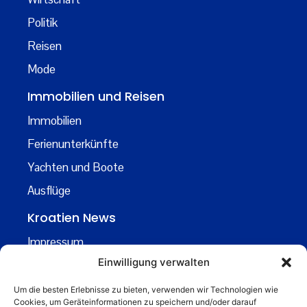
Politik
Reisen
Mode
Immobilien und Reisen
Immobilien
Ferienunterkünfte
Yachten und Boote
Ausflüge
Kroatien News
Impressum
Einwilligung verwalten
Datenschutz
Kontakt
Um die besten Erlebnisse zu bieten, verwenden wir Technologien wie
Cookies, um Geräteinformationen zu speichern und/oder darauf