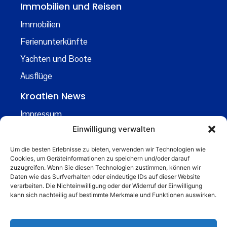
Immobilien und Reisen
Immobilien
Ferienunterkünfte
Yachten und Boote
Ausflüge
Kroatien News
Impressum
Einwilligung verwalten
Datenschutz
Kontakt
Um die besten Erlebnisse zu bieten, verwenden wir Technologien wie
Cookies, um Geräteinformationen zu speichern und/oder darauf
Über uns
zuzugreifen. Wenn Sie diesen Technologien zustimmen, können wir
Daten wie das Surfverhalten oder eindeutige IDs auf dieser Website
Business
verarbeiten. Die Nichteinwilligung oder der Widerruf der Einwilligung
kann sich nachteilig auf bestimmte Merkmale und Funktionen auswirken.
business@kroatiennews.de