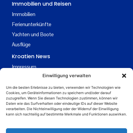
Immobilien und Reisen
Immobilien
Ferienunterkünfte
Yachten und Boote
Ausflüge
Kroatien News
Impressum
Einwilligung verwalten
Datenschutz
Kontakt
Um die besten Erlebnisse zu bieten, verwenden wir Technologien wie
Cookies, um Geräteinformationen zu speichern und/oder darauf
Über uns
zuzugreifen. Wenn Sie diesen Technologien zustimmen, können wir
Daten wie das Surfverhalten oder eindeutige IDs auf dieser Website
Business
verarbeiten. Die Nichteinwilligung oder der Widerruf der Einwilligung
kann sich nachteilig auf bestimmte Merkmale und Funktionen auswirken.
business@kroatiennews.de