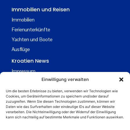
Immobilien und Reisen
Immobilien
Ferienunterkünfte
Yachten und Boote
Ausflüge
Kroatien News
Impressum
Einwilligung verwalten
Datenschutz
Kontakt
Um die besten Erlebnisse zu bieten, verwenden wir Technologien wie
Cookies, um Geräteinformationen zu speichern und/oder darauf
Über uns
zuzugreifen. Wenn Sie diesen Technologien zustimmen, können wir
Daten wie das Surfverhalten oder eindeutige IDs auf dieser Website
Business
verarbeiten. Die Nichteinwilligung oder der Widerruf der Einwilligung
kann sich nachteilig auf bestimmte Merkmale und Funktionen auswirken.
business@kroatiennews.de