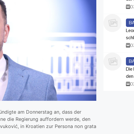
0
B
Leo
sch
0
B
Die
den
0
ündigte am Donnerstag an, dass der
ne die Regierung auffordern werde, den
vuković, in Kroatien zur Persona non grata