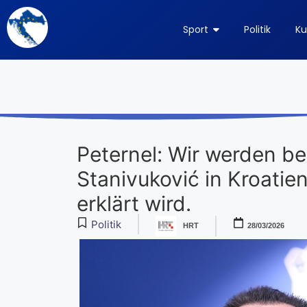
Sport
Politik
Ku
Peternel: Wir werden b
Stanivuković in Kroatie
erklärt wird.
Politik
HRT
28/03/2026