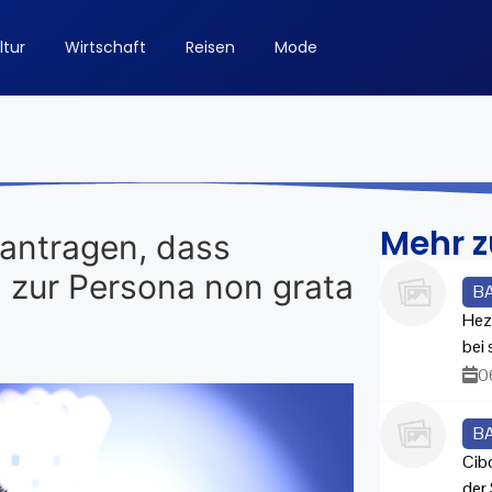
ltur
Wirtschaft
Reisen
Mode
Mehr 
eantragen, dass
n zur Persona non grata
B
Hez
bei
0
B
Cib
der 