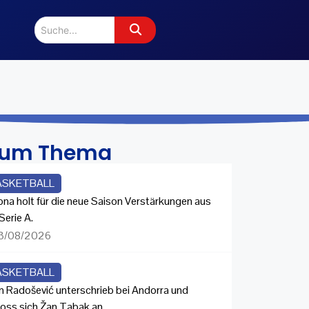
zum Thema
ASKETBALL
ona holt für die neue Saison Verstärkungen aus
Serie A.
3/08/2026
ASKETBALL
n Radošević unterschrieb bei Andorra und
loss sich Žan Tabak an