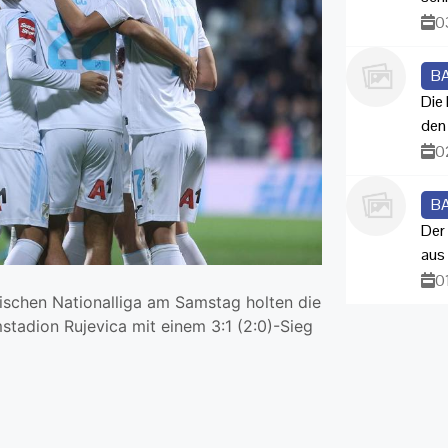
0
B
Die
den
0
B
Der
aus
0
tischen Nationalliga am Samstag holten die
mstadion Rujevica mit einem 3:1 (2:0)-Sieg