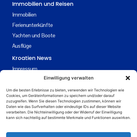
Immobilien und Reisen
Immobilien
Ferienunterkünfte
Yachten und Boote
Ausflüge
Kroatien News
Impressum
Einwilligung verwalten
Datenschutz
Kontakt
Um die besten Erlebnisse zu bieten, verwenden wir Technologien wie
Cookies, um Geräteinformationen zu speichern und/oder darauf
Über uns
zuzugreifen. Wenn Sie diesen Technologien zustimmen, können wir
Daten wie das Surfverhalten oder eindeutige IDs auf dieser Website
Business
verarbeiten. Die Nichteinwilligung oder der Widerruf der Einwilligung
kann sich nachteilig auf bestimmte Merkmale und Funktionen auswirken.
business@kroatiennews.de