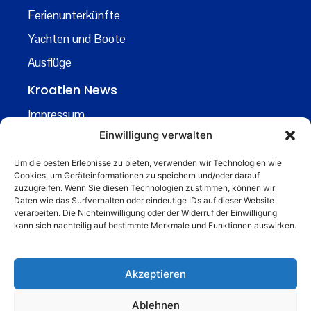
Ferienunterkünfte
Yachten und Boote
Ausflüge
Kroatien News
Impressum
Einwilligung verwalten
Datenschutz
Kontakt
Um die besten Erlebnisse zu bieten, verwenden wir Technologien wie
Cookies, um Geräteinformationen zu speichern und/oder darauf
Über uns
zuzugreifen. Wenn Sie diesen Technologien zustimmen, können wir
Daten wie das Surfverhalten oder eindeutige IDs auf dieser Website
Business
verarbeiten. Die Nichteinwilligung oder der Widerruf der Einwilligung
kann sich nachteilig auf bestimmte Merkmale und Funktionen auswirken.
business@kroatiennews.de
Akzeptieren
Ablehnen