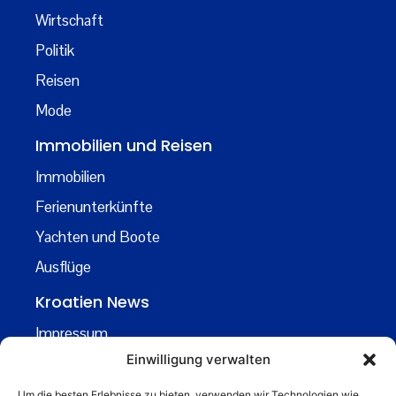
Wirtschaft
Politik
Reisen
Mode
Immobilien und Reisen
Immobilien
Ferienunterkünfte
Yachten und Boote
Ausflüge
Kroatien News
Impressum
Einwilligung verwalten
Datenschutz
Kontakt
Um die besten Erlebnisse zu bieten, verwenden wir Technologien wie