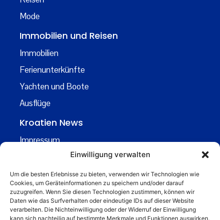
Mode
Immobilien und Reisen
Immobilien
Ferienunterkünfte
Yachten und Boote
Ausflüge
Kroatien News
Impressum
Einwilligung verwalten
Datenschutz
Kontakt
Um die besten Erlebnisse zu bieten, verwenden wir Technologien wie
Cookies, um Geräteinformationen zu speichern und/oder darauf
Über uns
zuzugreifen. Wenn Sie diesen Technologien zustimmen, können wir
Daten wie das Surfverhalten oder eindeutige IDs auf dieser Website
Business
verarbeiten. Die Nichteinwilligung oder der Widerruf der Einwilligung
kann sich nachteilig auf bestimmte Merkmale und Funktionen auswirken.