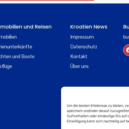
mobilien und Reisen
Kroatien News
Bu
mobilien
Impressum
bu
rienunterkünfte
Datenschutz
chten und Boote
Kontakt
sflüge
Über uns
Um die besten Erlebnisse zu bieten, 
speichern und/oder darauf zuzugreife
Surfverhalten oder eindeutige IDs auf 
Einwilligung kann sich nachteilig auf