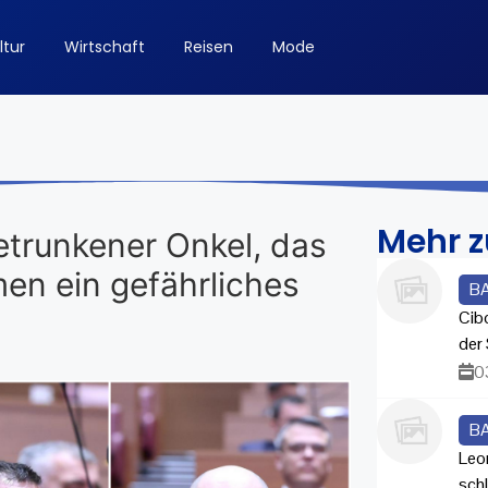
ltur
Wirtschaft
Reisen
Mode
Mehr 
betrunkener Onkel, das
men ein gefährliches
B
Cib
der 
0
B
Leo
sch