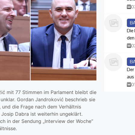
0
B
Die
den
0
B
Der
aus
0
ić mit 77 Stimmen im Parlament bleibt die
 unklar. Gordan Jandroković beschrieb sie
, und die Frage nach dem Verhältnis
sip Dabra ist weiterhin ungeklärt.
ch in der Sendung „Interview der Woche“
ltnisse.