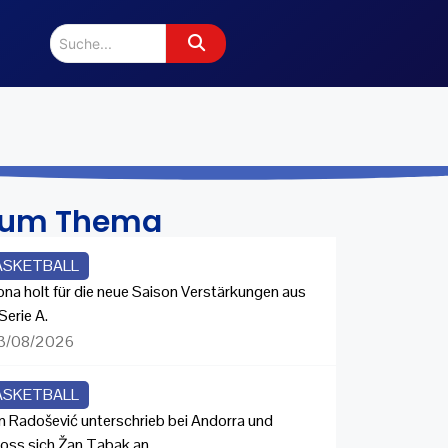
zum Thema
ASKETBALL
ona holt für die neue Saison Verstärkungen aus
Serie A.
3/08/2026
ASKETBALL
n Radošević unterschrieb bei Andorra und
loss sich Žan Tabak an