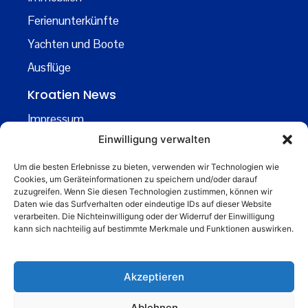
Ferienunterkünfte
Yachten und Boote
Ausflüge
Kroatien News
Impressum
Einwilligung verwalten
Datenschutz
Kontakt
Um die besten Erlebnisse zu bieten, verwenden wir Technologien wie
Cookies, um Geräteinformationen zu speichern und/oder darauf
Über uns
zuzugreifen. Wenn Sie diesen Technologien zustimmen, können wir
Daten wie das Surfverhalten oder eindeutige IDs auf dieser Website
Business
verarbeiten. Die Nichteinwilligung oder der Widerruf der Einwilligung
kann sich nachteilig auf bestimmte Merkmale und Funktionen auswirken.
business@kroatiennews.de
Akzeptieren
Ablehnen