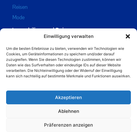
Reisen
Mode
Immobilien und Reisen
Einwilligung verwalten
Immobilien
Um die besten Erlebnisse zu bieten, verwenden wir Technologien wie
Ferienunterkünfte
Cookies, um Geräteinformationen zu speichern und/oder darauf
zuzugreifen. Wenn Sie diesen Technologien zustimmen, können wir
Yachten und Boote
Daten wie das Surfverhalten oder eindeutige IDs auf dieser Website
Ausflüge
verarbeiten. Die Nichteinwilligung oder der Widerruf der Einwilligung
kann sich nachteilig auf bestimmte Merkmale und Funktionen auswirken.
Kroatien News
Impressum
Akzeptieren
Datenschutz
Ablehnen
Kontakt
Präferenzen anzeigen
Über uns