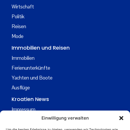
Wirtschaft
Politik
Reisen
Mode
Immobilien und Reisen
Immobilien
Ferienunterkünfte
Yachten und Boote
Ausflüge
Kroatien News
Impressum
Einwilligung verwalten
Datenschutz
Kontakt
Um die besten Erlebnisse zu bieten, verwenden wir Technologien wie